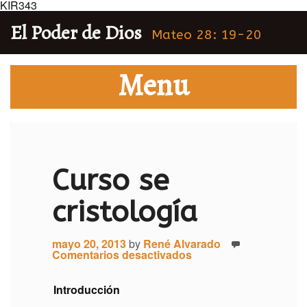
KIR343
El Poder de Dios
Mateo 28: 19-20
Menu
Curso se
cristología
mayo 20, 2013
by
René Alvarado
en
Comentarios desactivados
Curso
se
cristología
Introducción