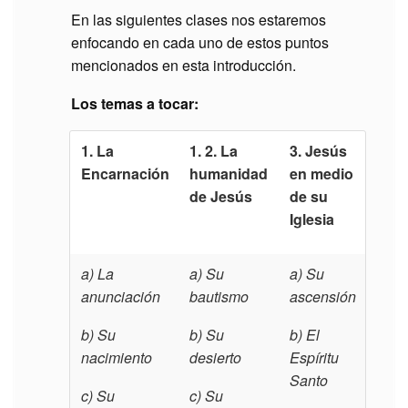
En las siguientes clases nos estaremos
enfocando en cada uno de estos puntos
mencionados en esta introducción.
Los temas a tocar:
1.
La
1.
2. La
3.
Jesús
Encarnación
humanidad
en medio
de Jesús
de su
Iglesia
a)
La
a)
Su
a)
Su
anunciación
bautismo
ascensión
b)
Su
b)
Su
b)
El
nacimiento
desierto
Espíritu
Santo
c)
Su
c)
Su