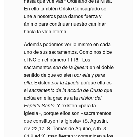
hasta que vuelvas.” Ordinario de la Misa.
En ello también Cristo Consagrado se
une a nosotros para darnos fuerza y
ánimo para continuar nuestro caminar
hacia la vida eterna.
Además podemos ver lo mismo en cada
uno de sus sacramentos. Como nos dice
el NC en el número 1118: “Los
sacramentos
son de la Iglesia
en el doble
sentido de que existen
por ella
y
para
ella
. Existen
por la Iglesia
porque ella es
el
sacramento de la acción de Cristo
que
actúa en ella gracias a la
misión del
Espíritu Santo
. Y existen «para la
Iglesia», porque ellos son «sacramentos
que constituyen la Iglesia» (S. Agustín,
civ. 22,17; S. Tomás de Aquino, s.th. 3,
64,2 ad 3), manifiestan y comunican a los