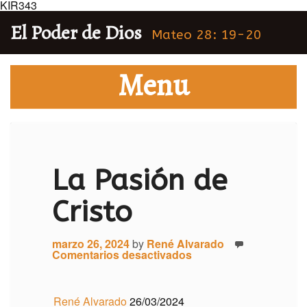
KIR343
El Poder de Dios
Mateo 28: 19-20
Menu
La Pasión de
Cristo
marzo 26, 2024
by
René Alvarado
en
Comentarios desactivados
La
Pasión
de
Cristo
René Alvarado
26/03/2024