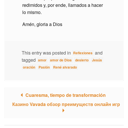
redimidos y, por ende, llamados a hacer
lo mismo.
Amén, gloria a Dios
This entry was posted in
and
Reflexiones
tagged
amor
amor de Dios
desierto
Jesús
oración
Pasión
René alvarado
Cuaresma, tiempo de transformación
Post navigation
Казино Vavada обзор преимуществ онлайн игр